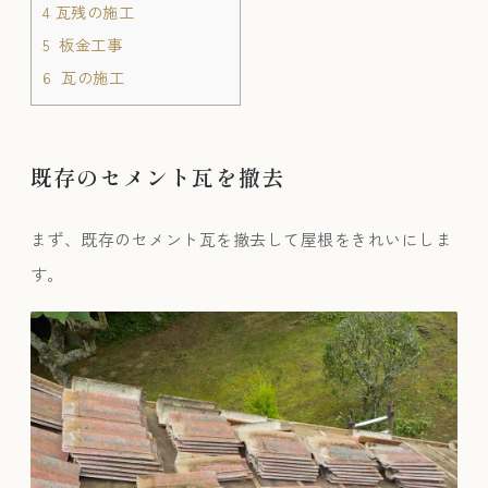
4
瓦残の施工
5
板金工事
6
瓦の施工
既存のセメント瓦を撤去
まず、既存のセメント瓦を撤去して屋根をきれいにしま
す。