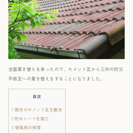
全面葺き替えを承ったので、セメント瓦から三州の防災
平板瓦への葺き替えをすることになりました。
目次
1
既存のセメント瓦を撤去
2
防水シートを施工
3
破風板の修理