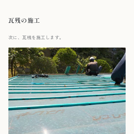
瓦残の施工
次に、瓦桟を施工します。