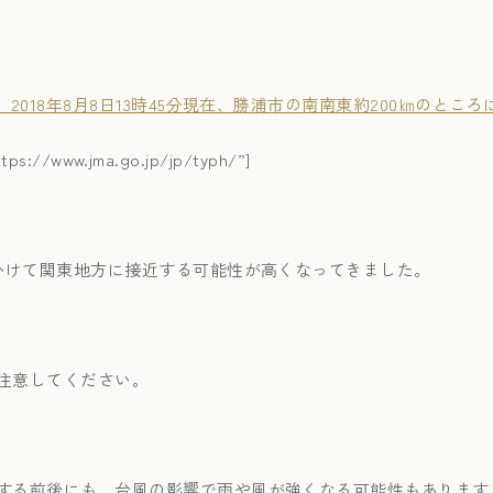
、2018年8月8日13時45分現在、勝浦市の南南東約200㎞のとこ
ttps://www.jma.go.jp/jp/typh/”]
にかけて関東地方に接近する可能性が高くなってきました。
注意してください。
する前後にも、台風の影響で雨や風が強くなる可能性もあります