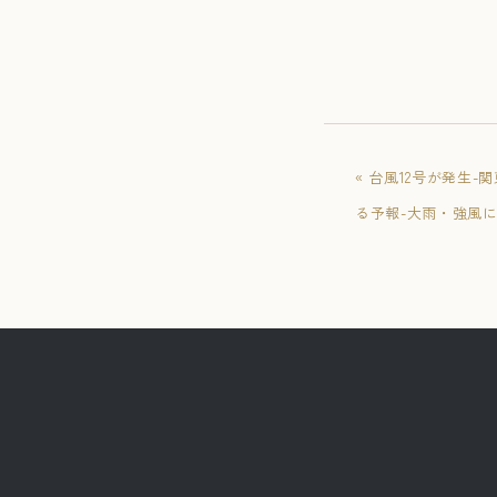
« 台風12号が発生
る予報-大雨・強風