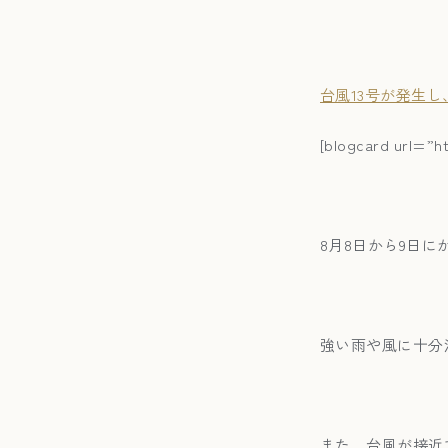
台風13号が発生し
[blogcard url=”h
8月8日から9日
強い雨や風に十分
また、台風が接近